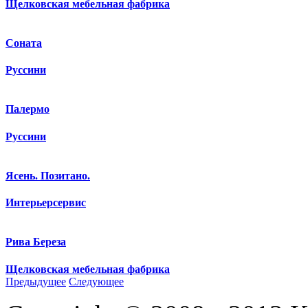
Щелковская мебельная фабрика
Соната
Руссини
Палермо
Руссини
Ясень. Позитано.
Интерьерсервис
Рива Береза
Щелковская мебельная фабрика
Предыдущее
Следующее