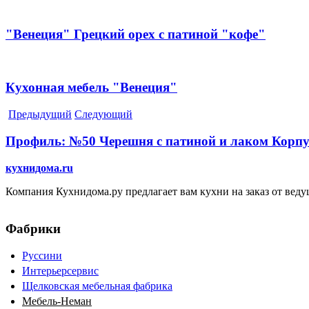
"Венеция" Грецкий орех с патиной "кофе"
Кухонная мебель "Венеция"
Предыдущий
Следующий
Профиль: №50 Черешня с патиной и лаком Корп
кухнидома.ru
Компания Кухнидома.ру предлагает вам кухни на заказ от вед
Фабрики
Руссини
Интерьерсервис
Щелковская мебельная фабрика
Мебель-Неман